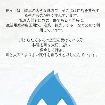
会員様へのお知らせ
長良川は、岐阜の大きな魅力で、そこには自然を共有す
事務局よりお知らせ
る生きものが多く棲んでいます。
私達人間も自然の一部であると同時に、
レンジャー通信
生活用水や農工用水、漁業、観光レジャーなどの形で利
用しています。
長良川について
川からたくさんの恩恵を受けている分、
水質調査
私達も川を大切に思い、
保全して行き、
資料室
川と人間のよりよい関係を創ろうと取り組んでいます。
募集について
お問合せ