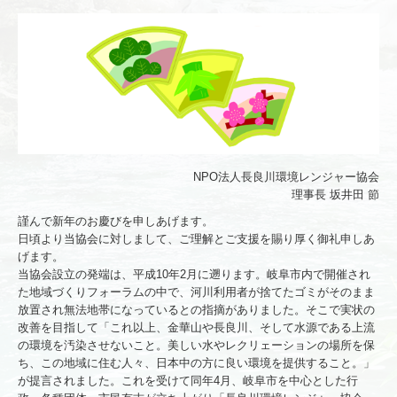
会員様へのお知らせ
事務局よりお知らせ
レンジャー通信
長良川について
水質調査
NPO法人長良川環境レンジャー協会
資料室
理事長 坂井田 節
謹んで新年のお慶びを申しあげます。
募集について
日頃より当協会に対しまして、ご理解とご支援を賜り厚く御礼申しあ
げます。
お問合せ
当協会設立の発端は、平成10年2月に遡ります。岐阜市内で開催され
た地域づくりフォーラムの中で、河川利用者が捨てたゴミがそのまま
放置され無法地帯になっているとの指摘がありました。そこで実状の
改善を目指して「これ以上、金華山や長良川、そして水源である上流
の環境を汚染させないこと。美しい水やレクリェーションの場所を保
ち、この地域に住む人々、日本中の方に良い環境を提供すること。」
が提言されました。これを受けて同年4月、岐阜市を中心とした行