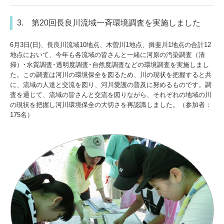
3. 第20回長良川流域一斉環境調査を実施しました
6月3日(日)、長良川流域10地点、木曽川1地点、揖斐川1地点の合計12
地点において、今年も各流域の皆さんと一緒に河原の汚染調査（清
掃）･水質調査･透明度調査･自然度調査などの環境調査を実施しまし
た。この調査は河川の環境保全を図るため、川の現状を把握すると共
に、流域の人達と交流を図り、河川愛護の普及に努めるものです。調
査を通じて、流域の皆さんと交流を図りながら、それぞれの地域の川
の現状を把握し河川環境保全の大切さを再認識しました。（参加者：
175名）