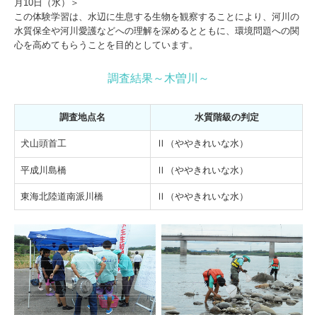
月10日（水）＞
この体験学習は、水辺に生息する生物を観察することにより、河川の
水質保全や河川愛護などへの理解を深めるとともに、環境問題への関
心を高めてもらうことを目的としています。
調査結果～木曽川～
調査地点名
水質階級の判定
犬山頭首工
Ⅱ（ややきれいな水）
平成川島橋
Ⅱ（ややきれいな水）
東海北陸道南派川橋
Ⅱ（ややきれいな水）