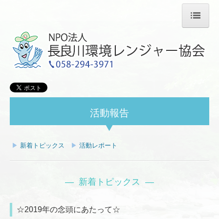
ホーム
協会紹介
リンク集
個人情報保護方針
活動報告
活動について
活動紹介
▶
新着トピックス
▶
活動レポート
活動スケジュール
― 新着トピックス ―
活動報告
お知らせ
☆2019年の念頭にあたって☆