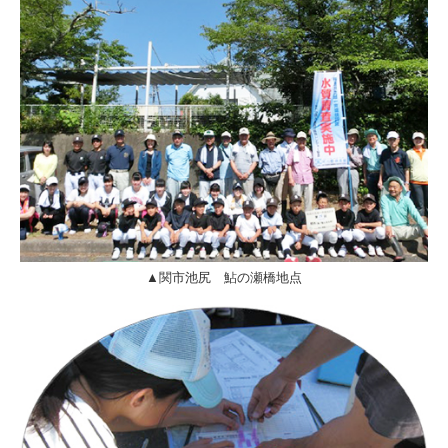
▲関市池尻 鮎の瀬橋地点