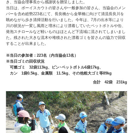
き、当協会理事長から感謝状を贈呈しました。
当日は、ボーイスカウトの皆さんや一般参加の皆さん、当協会のメン
バーを含め総勢223名にて、長良橋から金華橋に向けて清流長良川を
眺めながら歩き清掃活動を行いました。今年は、7月の出水等により
川の状況が一変し風雨と増水により漂着していたペットボトルや缶、
発泡スチロールなど軽いものはほとんど下流域に流されてしまいまし
た。残された大きな流木や堆積された漂着ゴミを皆さんの協力で回収
することが出来ました。
※当日の参加者：223名（内当協会13名）
※当日ゴミの回収状況
可燃ゴミ 32袋113kg、ビン･ペットボトル6袋17kg、
カン 1袋0.5kg、金属類 11.5kg、その他粗大ゴミ等89kg
合計 42袋 231kg