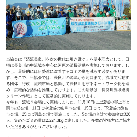
当協会は「清流長良川を次の世代に引き継ぐ」を基本理念として、日
頃は長良川の中流域を中心に河原の清掃活動を実施しております。し
かし、最終的には伊勢湾に漂着するゴミの量を減らす必要がありま
す。そこで、当協会では、長良川の源流から河口まで、流域で活動す
る団体、行政、流域市民と協働して長良川を守るネットワーク化を進
め、広域的な活動を推進しております。この活動は「長良川流域連携
クリーン作戦」として恒常的に実施しております。
今年も、流域５会場にて実施しました。11月10日に上流域の郡上市と
関市の2会場、11日に中流域の岐阜市会場、15日には、下流域の桑名
市会場、25には羽島会場で実施しました。5会場の合計で参加者は328
人、集めたゴミの量は2,224.3kgに達しました。多数の皆様方にご協力
いただきありがとうございました。