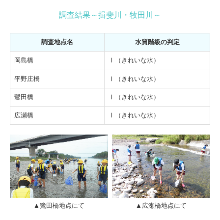
調査結果～揖斐川・牧田川～
調査地点名
水質階級の判定
岡島橋
Ⅰ（きれいな水）
平野庄橋
Ⅰ（きれいな水）
鷺田橋
Ⅰ（きれいな水）
広瀬橋
Ⅰ（きれいな水）
▲鷺田橋地点にて
▲広瀬橋地点にて