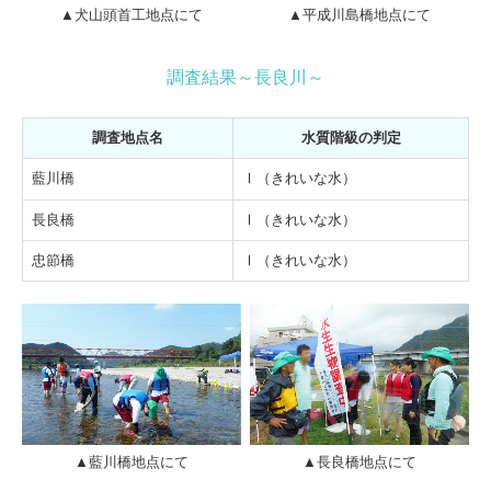
▲犬山頭首工地点にて
▲平成川島橋地点にて
調査結果～長良川～
調査地点名
水質階級の判定
藍川橋
Ⅰ（きれいな水）
長良橋
Ⅰ（きれいな水）
忠節橋
Ⅰ（きれいな水）
▲藍川橋地点にて
▲長良橋地点にて