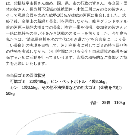
は、柴橋岐阜市長さん始め、国、県、市の行政の皆さん、各企業・団
体の皆さん、長良川下流域の連携団体・木曽三川ごみの会の皆さん、
そして私達会員を含めた総勢103名が雄総の河原に集合しました。式
終了後、金華山の新緑と長良川を満喫しながら、岐阜グランドホテル
前の河原～鵜飼大橋までの長良川右岸一帯を清掃、参加者の皆さんと
一緒に気持ちの良い汗をかき活動のスタートを切りました。今年度も
私たちは、“清流長良川を次の世代に引き継ごう”を合言葉に、より美
しい長良川の実現を目指して、河川利用者に対してゴミの持ち帰り等
の啓発を実践しながら、河川空間における安全と自然環境の保護を確
保するために活動を行ってまいります。皆様の積極的なご参加とご協
力をお願いいたします。
※当日ゴミの回収状況
可燃ゴミ 23袋48kg、ビン・ペットボトル 4袋8.5kg、
カン 1袋3.5kg、その他不法投棄などの粗大ゴミ（金物を含む）
50kg
合計 28袋 110kg