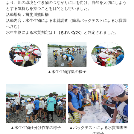
より、川の環境と生き物のつながりに目を向け、自然を大切にしよう
とする気持ちを持つことを目的とし行いました。
活動場所：揖斐川鷺田橋
活動内容：水生生物による水質調査（簡易パックテストによる水質調
べ含む）
水生生物による水質判定は
Ⅰ（きれいな水）
と判定されました。
▲水生生物採集の様子
▲水生生物仕分け作業の様子
▲パックテストによる水質調査等
の様子