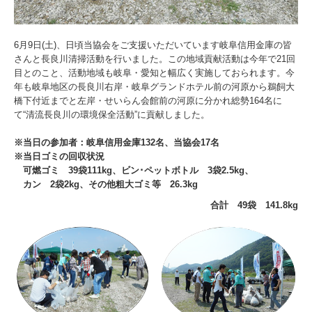
6月9日(土)、日頃当協会をご支援いただいています岐阜信用金庫の皆
さんと長良川清掃活動を行いました。この地域貢献活動は今年で21回
目とのこと、活動地域も岐阜・愛知と幅広く実施しておられます。今
年も岐阜地区の長良川右岸・岐阜グランドホテル前の河原から鵜飼大
橋下付近までと左岸・せいらん会館前の河原に分かれ総勢164名に
て“清流長良川の環境保全活動”に貢献しました。
※当日の参加者：岐阜信用金庫132名、当協会17名
※当日ゴミの回収状況
可燃ゴミ 39袋111kg、ビン･ペットボトル 3袋2.5kg、
カン 2袋2kg、その他粗大ゴミ等 26.3kg
合計 49袋 141.8kg