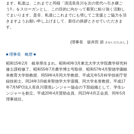
ます。私達は、これまでと同様「清流長良川を次の世代へ引き継ご
う!!」をスローガンとし、この目的に向かって着実に粘り強く活動し
てまいります。是非、私達にこれまでにも増してご支援とご協力を頂
きますようお願い申し上げまして、新任の挨拶とさせていただきま
す。
(理事長 坂井田 節
)
さかいだたかし
■
理事長 略歴
■
昭和15年2月 岐阜県生まれ。昭和40年3月東北大学大学院農学研究科
修士課程修了。昭和55年7月農学博士号取得、昭和57年4月聖徳学園岐
阜教育大学助教授、同59年4月同大学教授。平成元年5月科学技術庁登
録技術士。同24年3月岐阜聖徳学大学退職、同大学名誉教授。平成17
年7月NPO法人長良川環境レンジャー協会の下部組織として、学生レ
ンジャーを創立。平成20年4月賛助会員、同23年4月正会員、同年5月
理事就任。