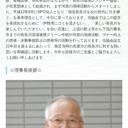
政、各種団体、市民有志が立ち上がり「長良川環境レンジャー協会」
が任意団体として結成され、まず河原の清掃活動からスタートしまし
た。平成12年9月にNPO法人となり「清流長良川を次の世代に引き継
ぐ」を基本理念として、今日に至っております。当協会ではこの提言
を具現化するために「伊勢湾にゴミを流さない」、「美しい長良川を
楽しんでいただきたい」を合い言葉に、上流の郡上市から下流の桑名
市までの長良川流域連携クリーン作戦や河原の清掃活動、マナー向上
の啓発・水難事故防止の啓発等の活動を行っております。当協会設立
21年目を迎えるにあたって、発足当時の先輩方の長良川に対する熱い
思いを再確認し活動します。今年も皆様方のご支援とご協力をよろし
くお願い申しあげます。
☆理事長挨拶☆