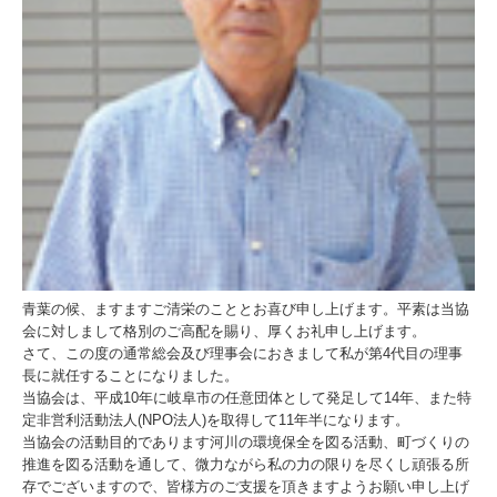
青葉の候、ますますご清栄のこととお喜び申し上げます。平素は当協
会に対しまして格別のご高配を賜り、厚くお礼申し上げます。
さて、この度の通常総会及び理事会におきまして私が第4代目の理事
長に就任することになりました。
当協会は、平成10年に岐阜市の任意団体として発足して14年、また特
定非営利活動法人(NPO法人)を取得して11年半になります。
当協会の活動目的であります河川の環境保全を図る活動、町づくりの
推進を図る活動を通して、微力ながら私の力の限りを尽くし頑張る所
存でございますので、皆様方のご支援を頂きますようお願い申し上げ